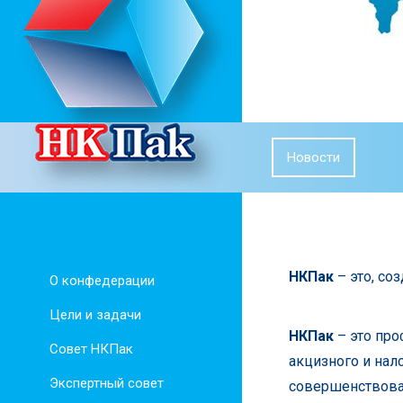
Новости
НКПак
– это, со
О конфедерации
Цели и задачи
НКПак
– это про
Совет НКПак
акцизного и нал
Экспертный совет
совершенствован