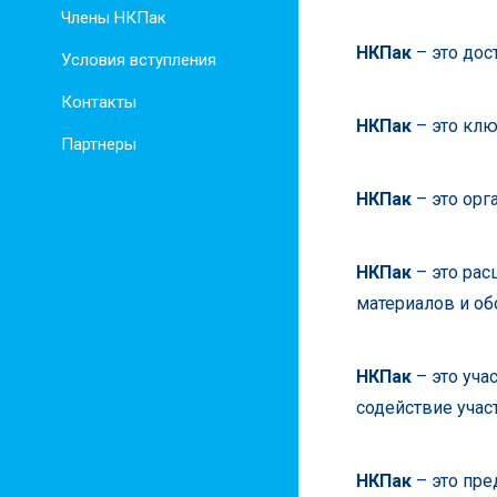
Члены НКПак
НКПак
– это дос
Условия вступления
Контакты
НКПак
– это клю
Партнеры
НКПак
– это орг
НКПак
– это рас
материалов и об
НКПак
– это уча
содействие учас
НКПак
– это пре