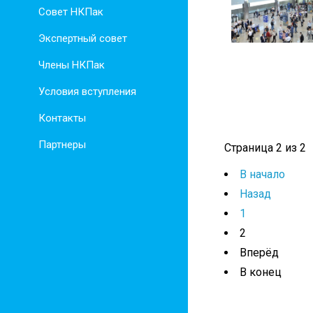
Совет НКПак
Экспертный совет
Члены НКПак
Условия вступления
Контакты
Партнеры
Страница 2 из 2
В начало
Назад
1
2
Вперёд
В конец