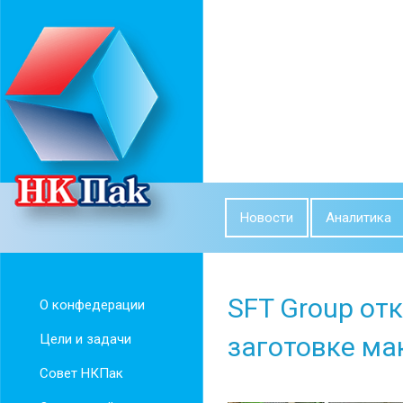
Новости
Аналитика
SFT Group от
О конфедерации
Цели и задачи
заготовке ма
Совет НКПак