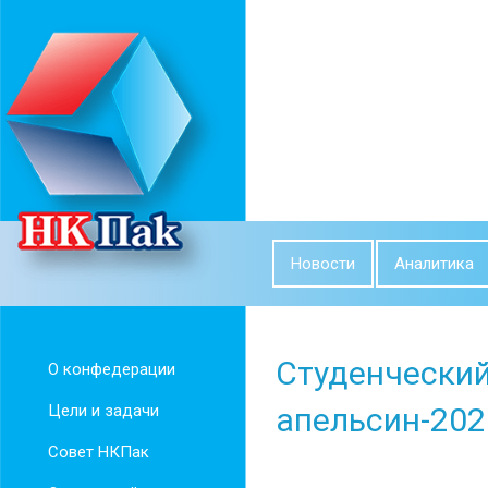
Новости
Аналитика
Студенческий
О конфедерации
Цели и задачи
апельсин-202
Совет НКПак