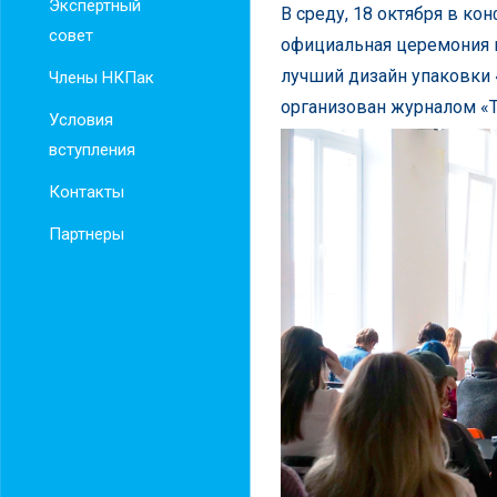
Экспертный
В среду, 18 октября в ко
совет
официальная церемония 
лучший дизайн упаковки 
Члены НКПак
организован журналом «Т
Условия
вступления
Контакты
Партнеры