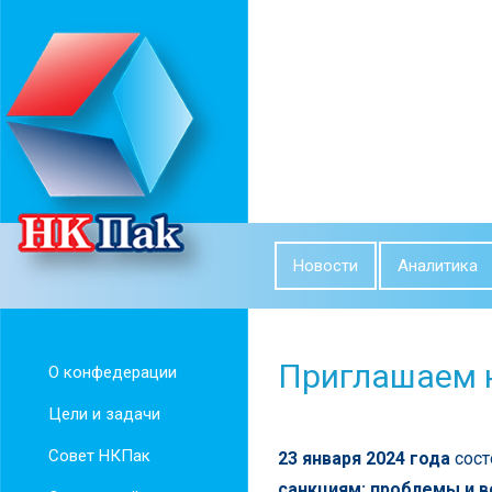
Новости
Аналитика
Приглашаем 
О конфедерации
Цели и задачи
Совет НКПак
23 января 2024 года
сост
санкциям: проблемы и 