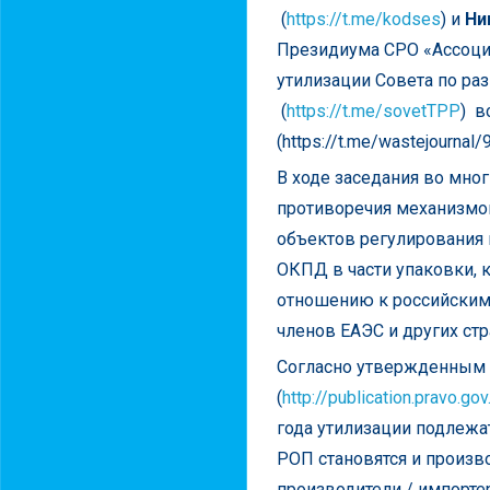
(
https://t.me/kodses
) и
Ни
Президиума СРО «Ассоциа
утилизации Совета по ра
(
https://t.me/sovetTPP
) в
(https://t.me/wastejournal
В ходе заседания во мно
противоречия механизмо
объектов регулирования 
ОКПД в части упаковки, 
отношению к российским 
членов ЕАЭС и других стр
Согласно утвержденным
(
http://publication.pravo
года утилизации подлежат
РОП становятся и произв
производители / импорте