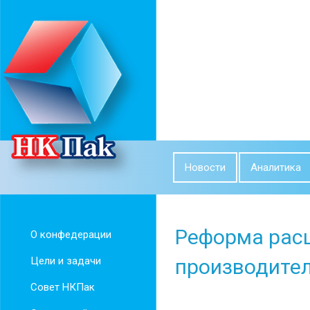
Новости
Аналитика
Реформа рас
О конфедерации
Цели и задачи
производител
Совет НКПак