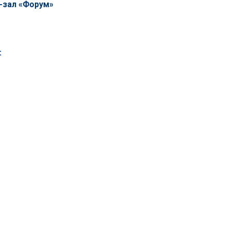
ц-зал «Форум»
: