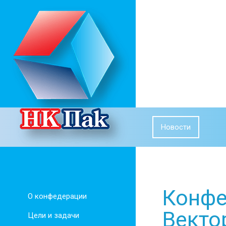
Новости
Конфе
О конфедерации
Векто
Цели и задачи