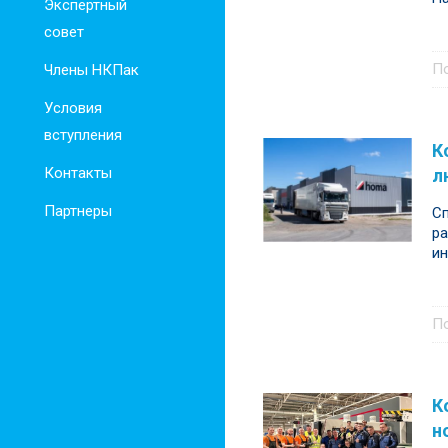
Экспертный
совет
П
Члены НКПак
Условия
вступления
К
Контакты
л
Партнеры
Сп
р
ин
П
К
н