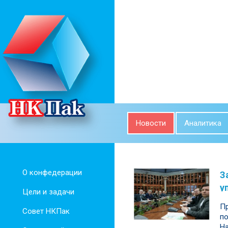
Новости
Аналитика
О конфедерации
З
у
Цели и задачи
Пр
Совет НКПак
по
Н