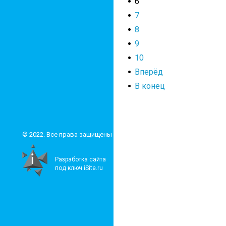
6
7
8
9
10
Вперёд
В конец
© 2022. Все права защищены
Разработка сайта
под ключ iSite.ru