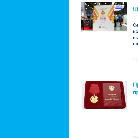
U
Се
к
вы
пл
П
П
п
н