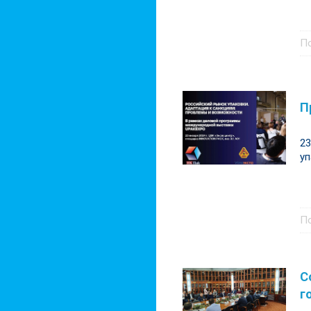
П
П
23
уп
П
С
г