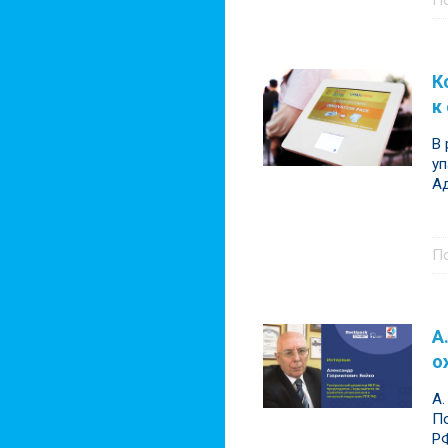
П
К
к
В
уп
Ад
П
А
о
А.
По
РФ