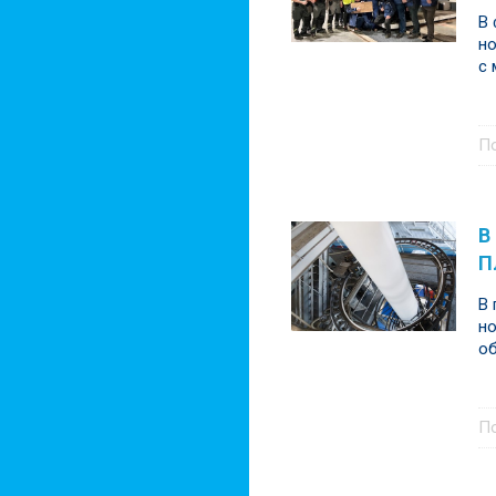
В 
но
с
П
В
П
В 
но
об
П